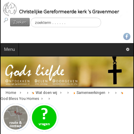
Z
Zoeken
o
e
k
e
Menu
n
.
.
.
Home
Wat doen wij
Samenwerkingen
God Bless You Homes