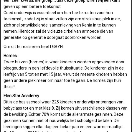
een zeer kwetsbare groep. Juist deze groep willen wij een kans
geven op een betere toekomst.
Goed onderwijs is essentieel om hen toe te rusten voor hun
toekomst., zodat zij in staat zullen zijn om straks hun plek in de,
zich snel ontwikkelende, samenleving van Kenia in te kunnen
nemen. Hierdoor zal de vicieuze cirkel van armoede die van
generatie op generatie doorgaat doorbroken worden.
Om dit te realiseren heeft GBYH:
Homes
Twee huizen (homes) in waar kinderen worden opgevangen door
pleegouders in een liefdevolle thuissituatie. De kinderen zijn in de
leeftijd van 5 tot en met 15 jaar. Veruit de meeste kinderen hebben
geen andere plek meer om naar toe te gaan. De homes zijn hun
thuis!!!
Elim Star Academy
Dit is de basisschool waar 225 kinderen onderwijs ontvangen van
babyclass tot en met klas 8. Zij komen uit verschillende klassen van
de bevolking. Echter 70% komt uit de allerarmste gezinnen. Deze
gezinnen kunnen niet of nauwelijks het schoolgeld betalen. De
leerlingen krijgen elke dag een beker pap en een warme maaltijd.