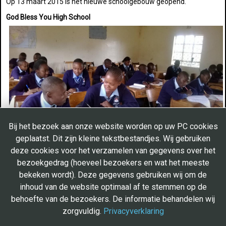
Op 13 maart 2015 is het nieuwe schoolgebouw geopend.
God Bless You High School
Bij het bezoek aan onze website worden op uw PC cookies
geplaatst. Dit zijn kleine tekstbestandjes. Wij gebruiken
deze cookies voor het verzamelen van gegevens over het
Op de middelbare school krijgen 230 studenten in de leeftijd vanaf
bezoekgedrag (hoeveel bezoekers en wat het meeste
14 tot 20 jaar les. De studenten komen uit heel Kenia. Veel van de
bekeken wordt). Deze gegevens gebruiken wij om de
studenten zijn wees, half wees en/of komen uit kansarme
gezinnen. Een groot aantal heeft ondanks hun jonge leeftijd
inhoud van de website optimaal af te stemmen op de
traumatische ervaringen achter de rug. Er wordt elke dag een
behoefte van de bezoekers. De informatie behandelen wij
warme maaltijd aan de studenten verstrekt. Alle studenten
zorgvuldig.
Privacyverklaring
verblijven op de kostschool.