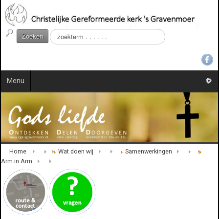
Z
Zoeken
o
e
k
e
Menu
n
.
.
.
Home
Wat doen wij
Samenwerkingen
Arm in Arm