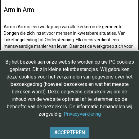
Arm in Arm
Arm in Arm is een werkgroep van alle kerken in de gemeente
Dongen die zich inzet voor mensen in kwetsbare situaties. Van
Loketbegeleiding tot Ondersteuning. Elk mens verdient een
menswaardige manier van leven. Daar zet de werkgroep zich voor
in.
Na een afspraak wordt er een huisbezoek afgelegd waarin een
Bij het bezoek aan onze website worden op uw PC cookies
luisterend oor wordt geboden en de situatie in kaart wordt
geplaatst. Dit zijn kleine tekstbestandjes. Wij gebruiken
gebracht.
deze cookies voor het verzamelen van gegevens over het
Daarna wordt bekeken wat de werkgroep, in samenwerking met
bezoekgedrag (hoeveel bezoekers en wat het meeste
instanties waarmee wordt samengewerkt, daadwerkelijk kan
bekeken wordt). Deze gegevens gebruiken wij om de
betekenen.
Alle informatie over de werkgroep is te vinden op de website:
inhoud van de website optimaal af te stemmen op de
www.arminarmdongen.nl
behoefte van de bezoekers. De informatie behandelen wij
Hierop staat ook het aanmeldformulier en de telefonische
zorgvuldig.
Privacyverklaring
bereikbaarheid.
ACCEPTEREN
Cookie