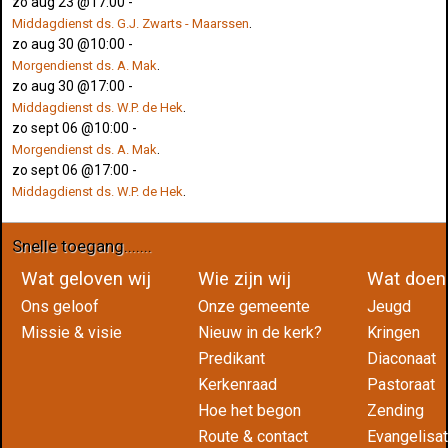
zo aug 23 @17:00
-
.
Middagdienst ds. G.J. Zwarts - Maarssen
zo aug 30 @10:00
-
.
Morgendienst ds. A. Mak
zo aug 30 @17:00
-
.
Middagdienst ds. W.P. de Hek
zo sept 06 @10:00
-
.
Morgendienst ds. A. Mak
zo sept 06 @17:00
-
.
Middagdienst ds. W.P. de Hek
Snelle toegang.......
Wat geloven wij
Wie zijn wij
Wat do
Ons geloof
Onze gemeente
Jeugd
Missie & visie
Nieuw in de kerk?
Kringen
Predikant
Diaconaat
Kerkenraad
Pastoraat
Hoe het begon
Zending
Route & contact
Evangelisat