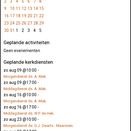
2
3
4
5
6
7
8
9
10
11
12
13
14
15
16
17
18
19
20
21
22
23
24
25
26
27
28
29
30
31
1
2
3
4
5
Geplande activiteiten
Geen evenementen
Geplande kerkdiensten
zo aug 09 @10:00
-
.
Morgendienst ds. A. Mak
zo aug 09 @17:00
-
.
Middagdienst ds. A. Mak
zo aug 16 @10:00
-
.
Morgendienst ds. A. Mak
zo aug 16 @17:00
-
.
Middagdienst ds. W.P. de Hek
zo aug 23 @10:00
-
.
Morgendienst ds. G.J. Zwarts - Maarssen