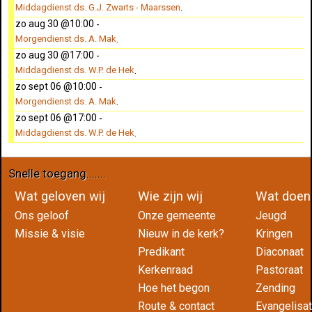
Middagdienst ds. G.J. Zwarts - Maarssen
.
zo aug 30 @10:00
-
Morgendienst ds. A. Mak
.
zo aug 30 @17:00
-
Middagdienst ds. W.P. de Hek
.
zo sept 06 @10:00
-
Morgendienst ds. A. Mak
.
zo sept 06 @17:00
-
Middagdienst ds. W.P. de Hek
.
Snelle toegang.......
Wat geloven wij
Wie zijn wij
Wat do
Ons geloof
Onze gemeente
Jeugd
Missie & visie
Nieuw in de kerk?
Kringen
Predikant
Diaconaat
Kerkenraad
Pastoraat
Hoe het begon
Zending
Route & contact
Evangelisat