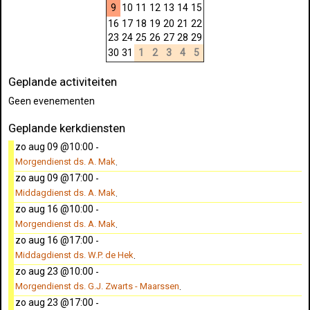
9
10
11
12
13
14
15
16
17
18
19
20
21
22
23
24
25
26
27
28
29
30
31
1
2
3
4
5
Geplande activiteiten
Geen evenementen
Geplande kerkdiensten
zo aug 09 @10:00
-
Morgendienst ds. A. Mak
.
zo aug 09 @17:00
-
Middagdienst ds. A. Mak
.
zo aug 16 @10:00
-
Morgendienst ds. A. Mak
.
zo aug 16 @17:00
-
Middagdienst ds. W.P. de Hek
.
zo aug 23 @10:00
-
Morgendienst ds. G.J. Zwarts - Maarssen
.
zo aug 23 @17:00
-