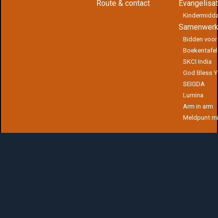
Route & contact
Evangelisat
Kindermidd
Samenwerk
Bidden voor
Boekentafel
SKCI India
God Bless 
SEIGDA
Lumina
Arm in arm
Meldpunt mi