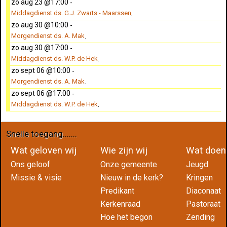
zo aug 23 @17:00
-
Middagdienst ds. G.J. Zwarts - Maarssen
.
zo aug 30 @10:00
-
Morgendienst ds. A. Mak
.
zo aug 30 @17:00
-
Middagdienst ds. W.P. de Hek
.
zo sept 06 @10:00
-
Morgendienst ds. A. Mak
.
zo sept 06 @17:00
-
Middagdienst ds. W.P. de Hek
.
Snelle toegang.......
Wat geloven wij
Wie zijn wij
Wat do
Ons geloof
Onze gemeente
Jeugd
Missie & visie
Nieuw in de kerk?
Kringen
Predikant
Diaconaat
Kerkenraad
Pastoraat
Hoe het begon
Zending