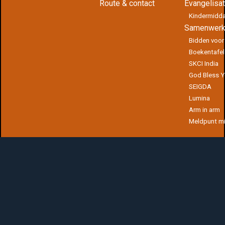
Route & contact
Evangelisat
Kindermidd
Samenwerk
Bidden voor
Boekentafel
SKCI India
God Bless 
SEIGDA
Lumina
Arm in arm
Meldpunt mi