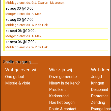
Middagdienst ds. G.J. Zwarts - Maarssen
.
zo aug 30 @10:00
-
Morgendienst ds. A. Mak
.
zo aug 30 @17:00
-
Middagdienst ds. W.P. de Hek
.
zo sept 06 @10:00
-
Morgendienst ds. A. Mak
.
zo sept 06 @17:00
-
Middagdienst ds. W.P. de Hek
.
Snelle toegang.......
Wat geloven wij
Wie zijn wij
Wat do
Ons geloof
Onze gemeente
Jeugd
Missie & visie
Nieuw in de kerk?
Kringen
Predikant
Diaconaat
Kerkenraad
Pastoraat
Hoe het begon
Zending
Route & contact
Evangelisat