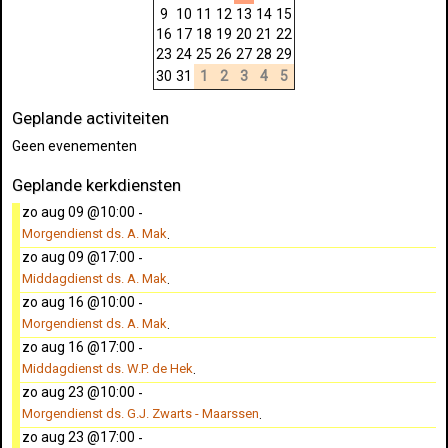
9
10
11
12
13
14
15
16
17
18
19
20
21
22
23
24
25
26
27
28
29
30
31
1
2
3
4
5
Geplande activiteiten
Geen evenementen
Geplande kerkdiensten
zo aug 09 @10:00
-
Morgendienst ds. A. Mak
.
zo aug 09 @17:00
-
Middagdienst ds. A. Mak
.
zo aug 16 @10:00
-
Morgendienst ds. A. Mak
.
zo aug 16 @17:00
-
Middagdienst ds. W.P. de Hek
.
zo aug 23 @10:00
-
Morgendienst ds. G.J. Zwarts - Maarssen
.
zo aug 23 @17:00
-