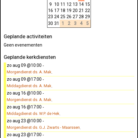
9
10
11
12
13
14
15
16
17
18
19
20
21
22
23
24
25
26
27
28
29
30
31
1
2
3
4
5
Geplande activiteiten
Geen evenementen
Geplande kerkdiensten
zo aug 09 @10:00
-
Morgendienst ds. A. Mak
.
zo aug 09 @17:00
-
Middagdienst ds. A. Mak
.
zo aug 16 @10:00
-
Morgendienst ds. A. Mak
.
zo aug 16 @17:00
-
Middagdienst ds. W.P. de Hek
.
zo aug 23 @10:00
-
Morgendienst ds. G.J. Zwarts - Maarssen
.
zo aug 23 @17:00
-