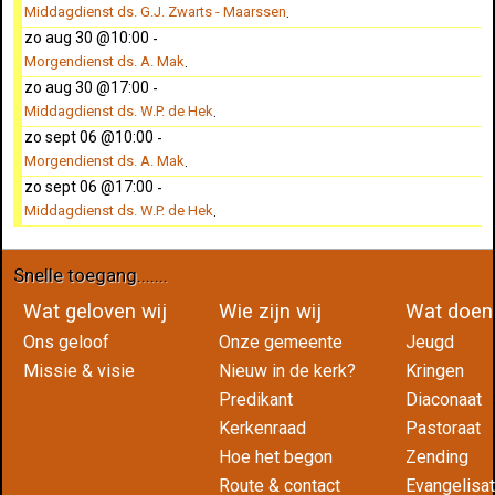
Middagdienst ds. G.J. Zwarts - Maarssen
.
zo aug 30 @10:00
-
Morgendienst ds. A. Mak
.
zo aug 30 @17:00
-
Middagdienst ds. W.P. de Hek
.
zo sept 06 @10:00
-
Morgendienst ds. A. Mak
.
zo sept 06 @17:00
-
Middagdienst ds. W.P. de Hek
.
Snelle toegang.......
Wat geloven wij
Wie zijn wij
Wat do
Ons geloof
Onze gemeente
Jeugd
Missie & visie
Nieuw in de kerk?
Kringen
Predikant
Diaconaat
Kerkenraad
Pastoraat
Hoe het begon
Zending
Route & contact
Evangelisat