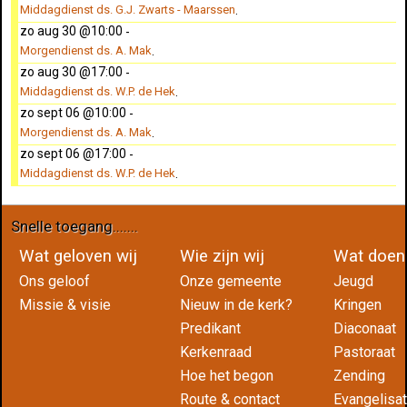
Middagdienst ds. G.J. Zwarts - Maarssen
.
zo aug 30 @10:00
-
Morgendienst ds. A. Mak
.
zo aug 30 @17:00
-
Middagdienst ds. W.P. de Hek
.
zo sept 06 @10:00
-
Morgendienst ds. A. Mak
.
zo sept 06 @17:00
-
Middagdienst ds. W.P. de Hek
.
Snelle toegang.......
Wat geloven wij
Wie zijn wij
Wat do
Ons geloof
Onze gemeente
Jeugd
Missie & visie
Nieuw in de kerk?
Kringen
Predikant
Diaconaat
Kerkenraad
Pastoraat
Hoe het begon
Zending
Route & contact
Evangelisat