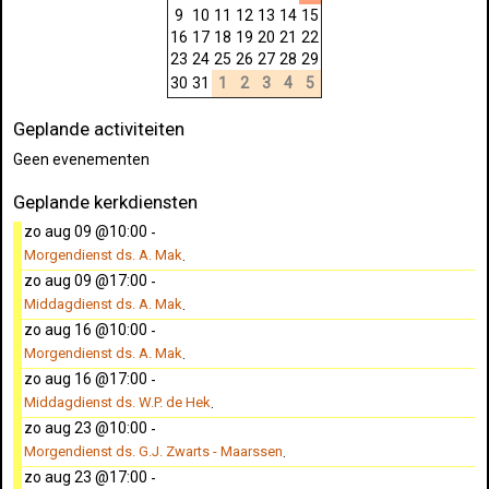
9
10
11
12
13
14
15
16
17
18
19
20
21
22
23
24
25
26
27
28
29
30
31
1
2
3
4
5
Geplande activiteiten
Geen evenementen
Geplande kerkdiensten
zo aug 09 @10:00
-
Morgendienst ds. A. Mak
.
zo aug 09 @17:00
-
Middagdienst ds. A. Mak
.
zo aug 16 @10:00
-
Morgendienst ds. A. Mak
.
zo aug 16 @17:00
-
Middagdienst ds. W.P. de Hek
.
zo aug 23 @10:00
-
Morgendienst ds. G.J. Zwarts - Maarssen
.
zo aug 23 @17:00
-