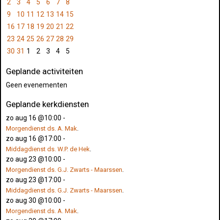
2
3
4
5
6
7
8
9
10
11
12
13
14
15
16
17
18
19
20
21
22
23
24
25
26
27
28
29
30
31
1
2
3
4
5
Geplande activiteiten
Geen evenementen
Geplande kerkdiensten
zo aug 16 @10:00
-
.
Morgendienst ds. A. Mak
zo aug 16 @17:00
-
.
Middagdienst ds. W.P. de Hek
zo aug 23 @10:00
-
.
Morgendienst ds. G.J. Zwarts - Maarssen
zo aug 23 @17:00
-
.
Middagdienst ds. G.J. Zwarts - Maarssen
zo aug 30 @10:00
-
.
Morgendienst ds. A. Mak