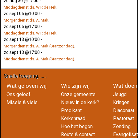
zo aug 30 @17:00
-
.
Middagdienst ds. W.P. de Hek
zo sept 06 @10:00
-
.
Morgendienst ds. A. Mak
zo sept 06 @17:00
-
.
Middagdienst ds. W.P. de Hek
zo sept 13 @10:00
-
.
Morgendienst ds. A. Mak (Startzondag)
zo sept 13 @17:00
-
.
Middagdienst ds. A. Mak (Startzondag)
Snelle toegang.......
Wat geloven wij
Wie zijn wij
Wat do
Ons geloof
Onze gemeente
Jeugd
Missie & visie
Nieuw in de kerk?
Kringen
Predikant
Diaconaat
Kerkenraad
Pastoraat
Hoe het begon
Zending
Route & contact
Evangelisat